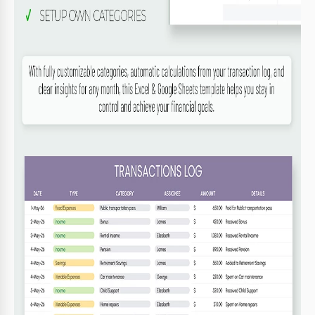
3 schede: categorie, transazioni, riepilogo
Calcoli e formule automatiche
Categorie di spesa personalizzabili
Grafici: a barre e a torta
BILANCI SUGGERIMENTI
Registra transazioni quotidianamente per una
1
maggiore precisione
Personalizza le categorie secondo necessità
2
Revisa i riepiloghi mensili per monitorare i progressi
3
Aggiorna gli obiettivi di budget in base ai
4
cambiamenti finanziari