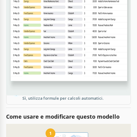
FAQ
È compatibile con Excel?
Sì, è disponibile per Google Sheets ed Excel.
È facile da usare?
Sì, è progettato per essere facile e conveniente.
Posso personalizzare le categorie?
Sì, puoi facilmente impostare le tue categorie.
È gratuito?
Sì, puoi scaricarlo e utilizzarlo gratuitamente.
Include calcoli automatici?
Sì, utilizza formule per calcoli automatici.
Come usare e modificare questo modello
1