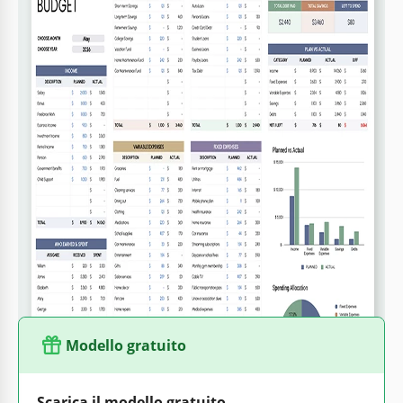
Formato
Google Sheets, Microsoft Excel
Creato
June 17, 2026
Ultimo aggiornamento
July 25, 2026
Community
Aggiunto alle raccolte da 3 Utenti
Statistiche di utilizzo
93 download questo mese
Caratteristiche principali di questo modello
Suitable For
Family
Periodo di budget
Budget mensili Bilanci Modelli
Modello gratuito
Scarica il modello gratuito