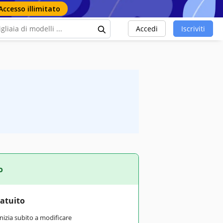
Accesso illimitato
Accedi
Iscriviti
o
ratuito
inizia subito a modificare