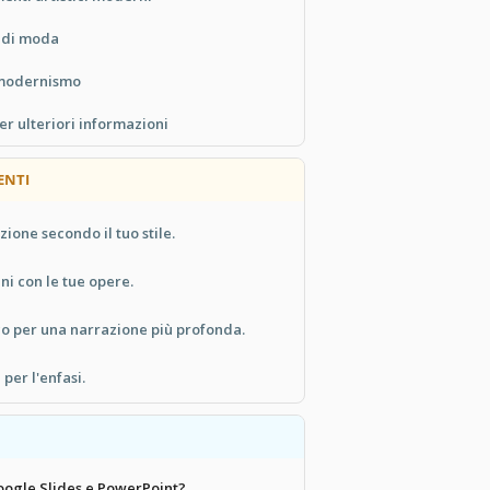
i di moda
 modernismo
er ulteriori informazioni
ENTI
ione secondo il tuo stile.
ni con le tue opere.
ico per una narrazione più profonda.
 per l'enfasi.
oogle Slides e PowerPoint?