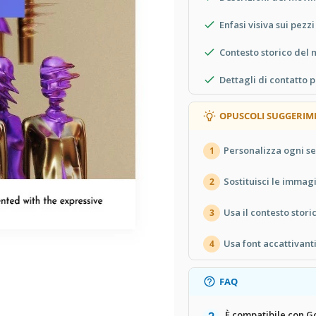
Enfasi visiva sui pezz
Contesto storico del
Dettagli di contatto p
OPUSCOLI SUGGERIM
Personalizza ogni sez
1
Sostituisci le immagi
2
Usa il contesto stor
3
Usa font accattivanti
4
FAQ
È compatibile con G