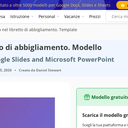
mitato a oltre 5000 modelli per Google Docs, Slides e Sheets
esa
Istruzione
Personal
Vacanze
Prezzi
nel libretto di abbigliamento. Template
o di abbigliamento. Modello
gle Slides and Microsoft PowerPoint
25, 2026
•
Creato da
Daniel Stewart
Modello gratuit
Scarica il modello g
Scegli la tua piattaforma e 