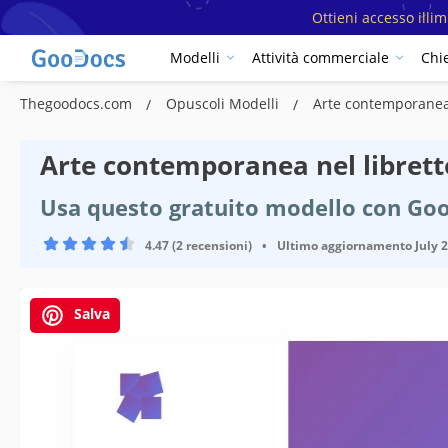
Ottieni accesso illi
Modelli
Attività commerciale
Chi
Thegoodocs.com
Opuscoli Modelli
Arte contemporanea 
Arte contemporanea nel librett
Usa questo gratuito modello con Goo
4.47 (2 recensioni)
•
Ultimo aggiornamento
July 
Salva