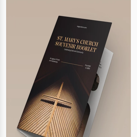
Specifiche del modello
Formato
Google Slides
Creato
August 3, 2024
Ultimo aggiornamento
August 1, 2026
Community
Aggiunto alle raccolte da 3 Utenti
Statistiche di utilizzo
16 download questo mese
Informazioni su questo modello
Il Modello del Libretto Ricordo della Chiesa ti aiuterà a
creare materiali memorabili per qualsiasi occasione speciale
correlata. Puoi includere informazioni sulla storia della
chiesa e sugli eventi chiave, aggiungere foto e altro.
Design Sottile della Chiesa
Il libretto di due pagine presenta uno schema di colori grigio
sul primo lato e nero sull'altro. Queste sfumature sembrano