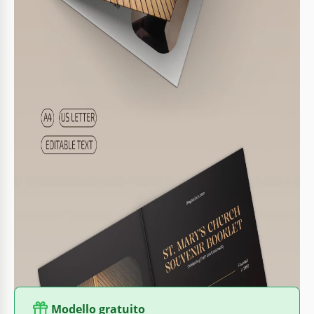
sobrie ma moderne. I font dorati e marroni sono scelti per la
maggior parte degli intestazioni e si abbinano
perfettamente ai colori dominanti.
Racconta di Più sulla Tua Comunità
Puoi aggiungere qualsiasi informazione su entrambi i lati di
questo modello di libretto PowerPoint e Google Slides:
La data di fondazione della chiesa e le intestazioni.
Informazioni di contatto e orari di servizio.
Parole di presentazione per i parrocchiani e una breve
storia.
Informazioni sulla comunità e sugli eventi.
Non hai bisogno di competenze speciali per compilare il
modello, quindi chiunque può lavorarci. Trova più modelli di
libretti premium e gratuiti su
TheGoodocs
.
Modello gratuito