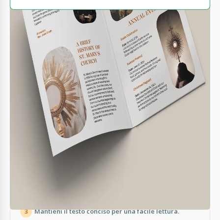
COSA INCLUDE
Testo modificabile per facile personalizzazione
Formati A4 e Lettera disponibili
Sezioni comunitarie ed eventi
Immagini e icone di alta qualità
OPUSCOLI SUGGERIMENTI
Includi storie personali per l'engagement della
1
comunità.
Usa immagini ad alta risoluzione per un aspetto
2
professionale.
Mantieni il testo conciso per una facile lettura.
3