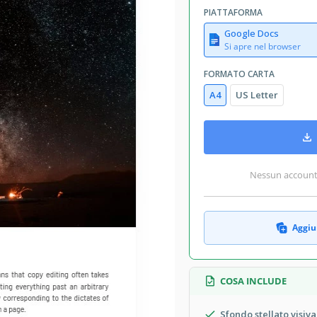
July 25, 2026
PIATTAFORMA
Aggiunto alle raccolte da 14 Utenti
Google Docs
6 download questo mese
Si apre nel browser
FORMATO CARTA
A4
US Letter
u questa attività con gli altri? È il
l nostro bellissimo template. Questo
e significa che ha un design perfetto
oto incredibile di una tenda sotto un
Nessun account r
Aggiun
COSA INCLUDE
Sfondo stellato visiv