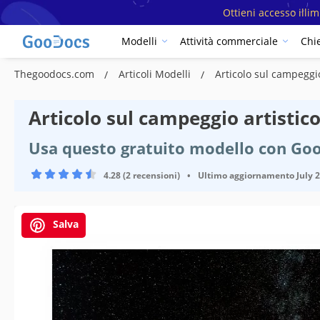
Ottieni accesso illi
Modelli
Attività commerciale
Chi
Thegoodocs.com
Articoli Modelli
Articolo sul campeggi
Articolo sul campeggio artistic
Usa questo gratuito modello con Go
4.28 (2 recensioni)
•
Ultimo aggiornamento
July 
Salva
Specifiche del modello
Formato
Creato