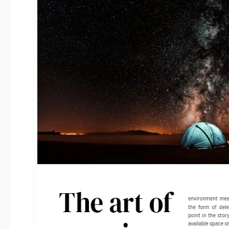
Ultimo aggiornamento
Community
Statistiche di utilizzo
Informazioni su questo modello
Ti piace fare campeggio? Vuoi condividere le tue impressioni s
momento di scrivere qualcosa di interessante e pubblicarlo su
layout è stato preparato appositamente per questo scopo, il ch
per il tuo articolo sul campeggio. Abbiamo anche trovato una f
cielo stellato, usala per attirare l'attenzione dei lettori!