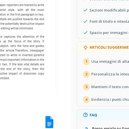
Sezioni modificabili 
Font di titolo e intes
Spazio per immagini e
ARTICOLI SUGGERIME
Usa immagini di alta
1
Personalizza le intes
2
Mantieni il testo con
3
Evidenzia i punti chi
4
FAQ
Posso aprirlo su Go