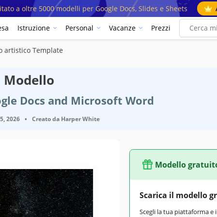
mitato a oltre 5000 modelli per Google Docs, Slides e Sheets
esa
Istruzione
Personal
Vacanze
Prezzi
o artistico Template
o Modello
ogle Docs and Microsoft Word
25, 2026
•
Creato da
Harper White
Modello gratuit
Google Docs
Scarica il modello g
February 18, 2022
Scegli la tua piattaforma e 