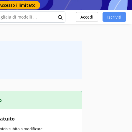
Accesso illimitato
Accedi
Iscriviti
o
ratuito
inizia subito a modificare