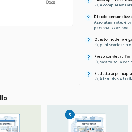
Sì, è completamente
È facile personalizz
Assolutamente, è pr
personalizzazione.
Questo modello è gr
Sì, puoi scaricarlo 
Posso cambiare l'i
Sì, sostituiscilo co
È adatto ai principia
Sì, è intuitivo e facile
llo
3