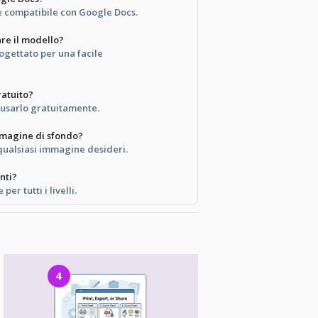
 compatibile con Google Docs.
are il modello?
ogettato per una facile
atuito?
e usarlo gratuitamente.
mmagine di sfondo?
n qualsiasi immagine desideri.
nti?
 per tutti i livelli.
4