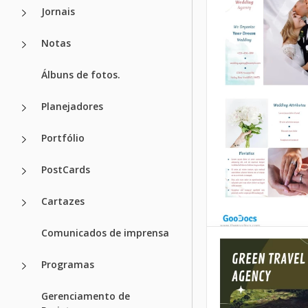
Jornais
Notas
Álbuns de fotos.
Planejadores
Portfólio
Brochura do
sindicato trab
PostCards
Este design de fol
Cartazes
versátil e contem
do Sindicato de Tr
Comunicados de imprensa
uma ótima opção 
necessidades de 
Programas
Folleto de
Google Docs
Casamentos 
Gerenciamento de