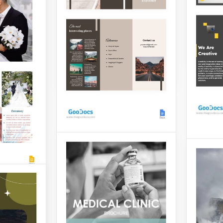
Apresentamos o moderno
interes
Catálogo Amarelo Banana,
turistas
um design divertido, mas
profissional, que chama a
atenção.
Google 
Google Slides
alhista.
heto
Folhe
Folheto de Viagem
porâneo
Trifo
Inteligente.
abalho é
para suas
Para to
promoção.
Nosso inteligente folheto
um sign
de viagem pode ser usado
Enquan
para promover uma
Leve
deitar n
agência de turismo ou