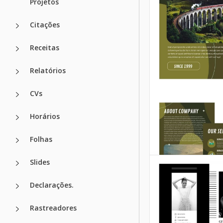
Projetos
Você convida todo
seu casamento, ou
Citações
serviços de alugue
venda de fantasia
Receitas
Google Slides
Relatórios
CVs
Horários
Folhas
Slides
Declarações.
Rastreadores