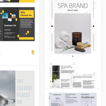
Um folheto de imóveis de
santes com os
três dobras bem-sucedido
?
deve se parecer com isso.
Não deve ter muitos
Docs
detalhes decorativos, uma
vez que vender
propriedades não é sobre
diversão e criatividade.
Google Docs
to de Viagem
ld Moderno
dos, descanso tem
ificado diferente.
to alguns preferem
o sofá e assistir