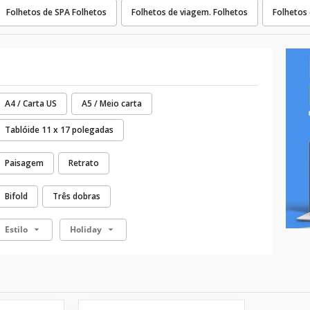
Folhetos de SPA Folhetos
Folhetos de viagem. Folhetos
Folhetos
A4 / Carta US
A5 / Meio carta
Tablóide 11 x 17 polegadas
Paisagem
Retrato
Bifold
Três dobras
Estilo
Holiday