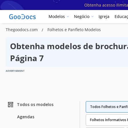
Obtenha acesso ilimit
Modelos
Negócio
Igreja
Educa
Thegoodocs.com
Folhetos e Panfleto Modelos
Obtenha modelos de brochura 
Página 7
ADVERTISEMENT
Todos os modelos
Todos Folhetos e Panf
Agendas
Folhetos Informativos 