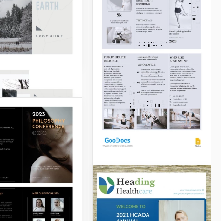
 outros dão
ncia aos esportes
.
Slides
Folheto de Saúde
Mínima
Brochura
Apresente suas
minimalista e leve