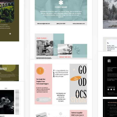
filmes,
serviços de guia de forma
s para o
preferê
eficiente.
 oferece
radicais
l ou
Google Docs
s?
Google 