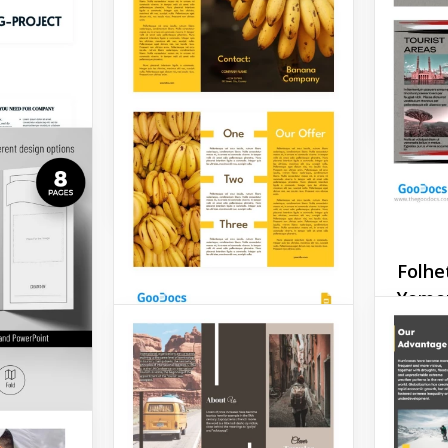
com no
Você quer divulgar seu
folheto
parque, área de lazer, bar
Google 
ou agência de viagens? Este
design de folhetos de
viagem bonito, versátil e
Google 
adaptável vai te ajudar a
fazer o trabalho.
Google Slides
Folhe
Yeme
Você p
passei
Brochura Trifold
apenas
Amarela Brilhante
compart
sobre o
turísti