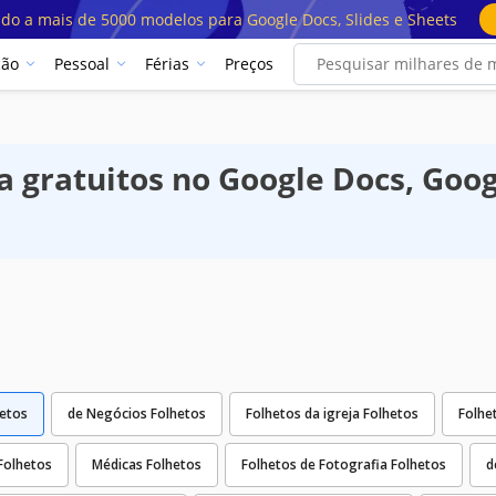
ado a mais de 5000 modelos para Google Docs, Slides e Sheets
ção
Pessoal
Férias
Preços
gratuitos no Google Docs, Google
letos
de Negócios Folhetos
Folhetos da igreja Folhetos
Folhe
Folhetos
Médicas Folhetos
Folhetos de Fotografia Folhetos
d