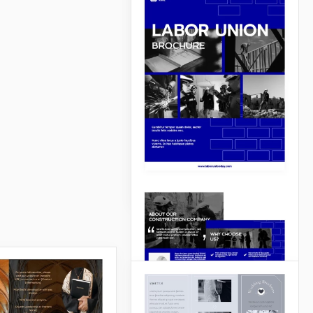
Trifólio Marrom
Você quer que o maior
número possível de
pessoas venha ao seu
evento? Com nosso modelo
de Promoção de Eventos de
Belos Folhetos, você
alcançará o resultado
desejado.
Google Slides