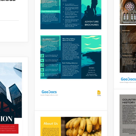
Folhe
Igrej
Folheto de Viagem
Ilustrado
Dê um p
da eleg