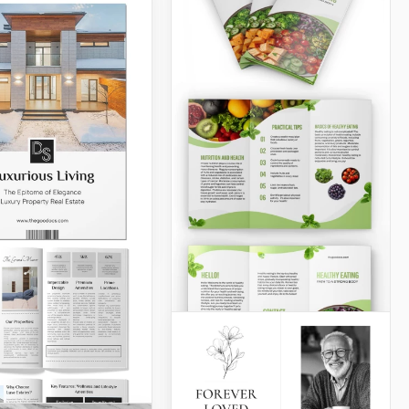
re
n impact significatif
otre modèle
ure sombre de
". Ce design
usement élaboré
 la solennité de la
vec une touche de
ication.
Slides