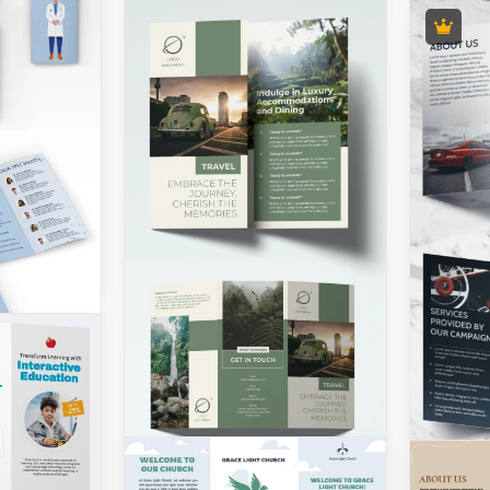
ochure
r ville
Modèle de brochure
Église