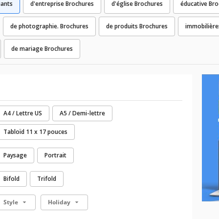
iants
d'entreprise Brochures
d'église Brochures
éducative Br
de photographie. Brochures
de produits Brochures
immobilière
de mariage Brochures
A4 / Lettre US
A5 / Demi-lettre
Tabloïd 11 x 17 pouces
Paysage
Portrait
Bifold
Trifold
Style
Holiday