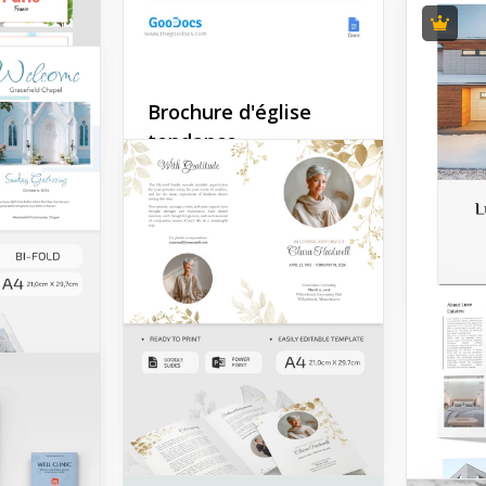
somb
Faites u
avec n
"Broch
Brochure d'église
charité
tendance
soigne
combine
cause a
Ce modèle religieux gratuit
sophist
est disponible pour tous les
utilisateurs de la
plateforme gratuitement.
Google 
Vous pouvez obtenir un
design noir et blanc avec
des images prêtes en
quelques clics.
Google Docs