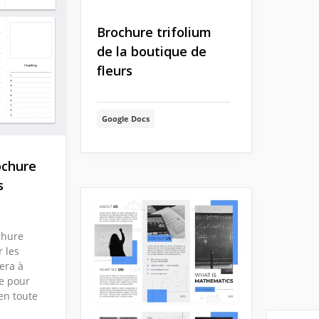
Brochure trifolium
de la boutique de
fleurs
Google Docs
ochure
s
chure
 les
era à
e pour
 en toute