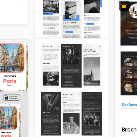
Brochure
d'information à trois
volets
Google Docs
Broch