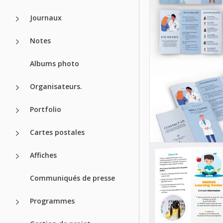
Journaux
Modèle de br
Notes
de voyage
modifiable pou
Albums photo
& état & pays
Organisateurs.
Google Slides
Portfolio
Cartes postales
Affiches
Communiqués de presse
Programmes
Brochure de l'