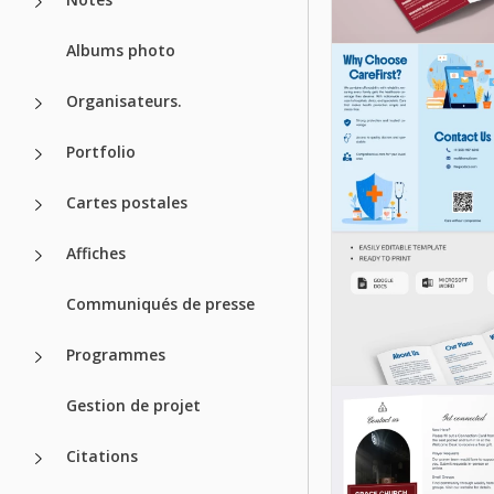
Modèle de br
Albums photo
de mariage de
Organisateurs.
Google Slides
Portfolio
Dépliant du 
Cartes postales
Notre modèle de 
de musée moderne
Affiches
choix privilégié po
promouvoir votre l
vos expositions.
Communiqués de presse
Google Slides
Programmes
Gestion de projet
Citations