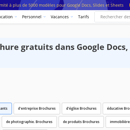
imité à plus de 5000 modèles pour Google Docs, Slides et Sheets
cation
Personnel
Vacances
Tarifs
ure gratuits dans Google Docs, 
iants
d'entreprise Brochures
d'église Brochures
éducative Br
de photographie. Brochures
de produits Brochures
immobilière