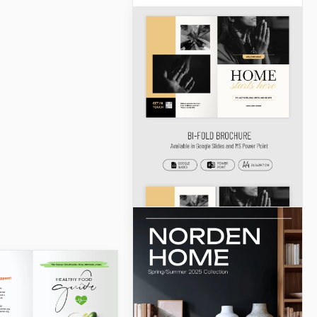
simple à trois volets
Préparez-vous une
publicité pour votre agence
de voyage? Ou souhaitez-
vous partager des
itinéraires impressionnants
avec d'autres touristes?
Profitez de notre design
Simple Travel Tri-Fold
Brochure.
Google Docs