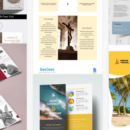
modèle de brochure sur les
maladies dans Google
Slides!
Google Slides
Nourr
Dépli
d'Inf
Dépli
Google 
tridi
Êtes-vo
l'immobi
Brochure à trois
excelle
Immobil
volets Église
promouv
la meil
Êtes-vous en train de faire
une brochure pour votre
Google 
église et souhaitez que les
gens la lisent du premier