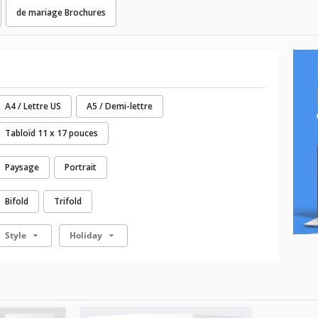
de mariage Brochures
A4 / Lettre US
A5 / Demi-lettre
Tabloïd 11 x 17 pouces
Paysage
Portrait
Bifold
Trifold
Style
Holiday