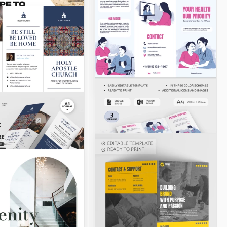
Exemple de brochure
de voyage pour les
voyageurs
Google Slides
Brochure en deux
volets nécrologique
Ce modèle de brochure
pliable d'avis de décès vous
aidera à créer du matériel
commémoratif pour vos
proches disparus.
Google Docs