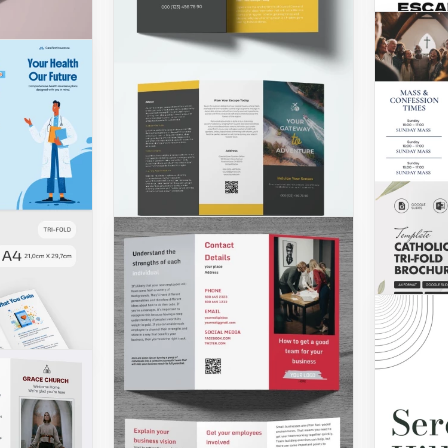
au dernier mot?
ochure
 luxe
Google Docs
musée
brochure
 est le
ur
ieu et