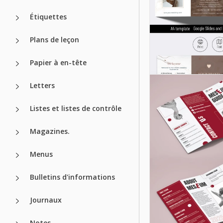
Étiquettes
Plans de leçon
Papier à en-tête
Brochure de
Letters
l'enseignant
Listes et listes de contrôle
Google Slides
Magazines.
Menus
Bulletins d'informations
Journaux
Notes