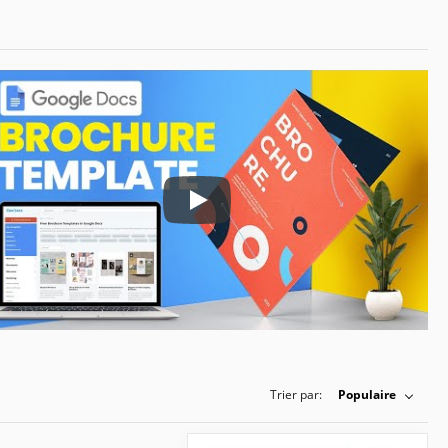
Play: Keynote (Google I/O '18)
Trier par:
Populaire