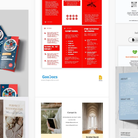
Brochure sur les
maladies en trois
volets
Présentation de notre