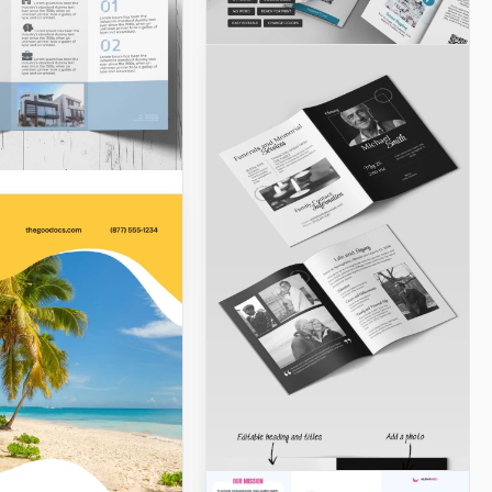
iture Saine
ant
ormation Bifold
ant immobilier
Docs
mensionnel bleu
us dans
lier? Utilisez cette
nte Brochure
ière Trifold pour
oir vos services de
leure façon possible.
Docs